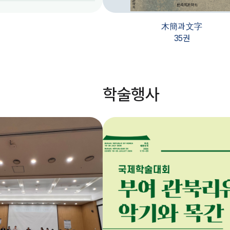
木簡과 文字
35권
학술
행사