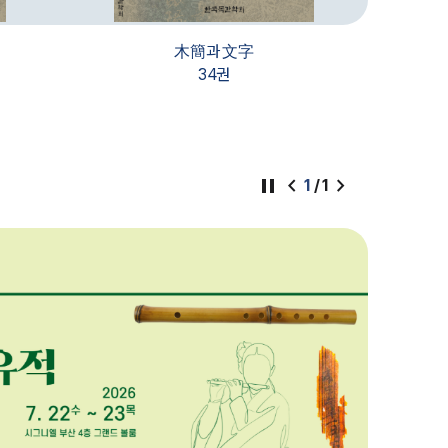
木簡과 文字
34권
pause
chevron_left
chevron_right
1
/
1